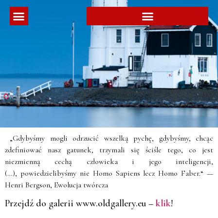
DZIAŁALNOŚĆ POŻYTKU PUBLICZNEGO
NASZE APLIKACJE DO KE
„Gdybyśmy mogli odrzucić wszelką pychę, gdybyśmy, chcąc
zdefiniować nasz gatunek, trzymali się ściśle tego, co jest
niezmienną cechą człowieka i jego inteligencji,
(…), powiedzielibyśmy nie Homo Sapiens lecz Homo Faber.“ —
Henri Bergson, Ewolucja twórcza
Przejdź do galerii www.oldgallery.eu –
klik
!